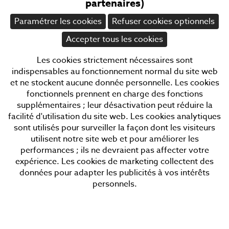
partenaires)
Paramétrer les cookies
Refuser cookies optionnels
Accepter tous les cookies
Les cookies strictement nécessaires sont
indispensables au fonctionnement normal du site web
Adresse
et ne stockent aucune donnée personnelle. Les cookies
fonctionnels prennent en charge des fonctions
Hellegatstraat 6
supplémentaires ; leur désactivation peut réduire la
facilité d'utilisation du site web. Les cookies analytiques
2590 Berlaar - België
sont utilisés pour surveiller la façon dont les visiteurs
utilisent notre site web et pour améliorer les
Tel: +32 3 482 1056
performances ; ils ne devraient pas affecter votre
Email:
info@floraworld.be
expérience. Les cookies de marketing collectent des
données pour adapter les publicités à vos intérêts
Collection
personnels.
New Items
Plants & bushes
Ferns